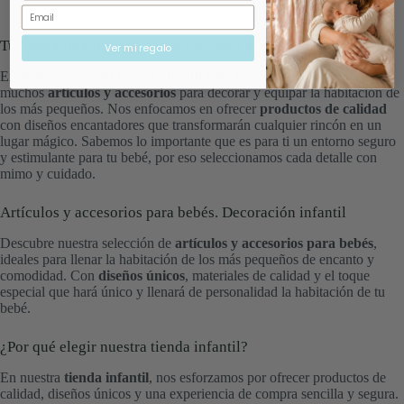
Email
Tu tienda infantil y de bebés con todo lo que necesitas
Ver mi regalo
En
Petite
, somos
tu tienda infantil y de bebés
, donde encontrarás
muchos
artículos y accesorios
para decorar y equipar la habitación de
los más pequeños. Nos enfocamos en ofrecer
productos de calidad
con diseños encantadores que transformarán cualquier rincón en un
lugar mágico. Sabemos lo importante que es para ti un entorno seguro
y estimulante para tu bebé, por eso seleccionamos cada detalle con
mimo y cuidado.
Artículos y accesorios para bebés. Decoración infantil
Descubre nuestra selección de
artículos y accesorios para bebés
,
ideales para llenar la habitación de los más pequeños de encanto y
comodidad. Con
diseños únicos
, materiales de calidad y el toque
especial que hará único y llenará de personalidad la habitación de tu
bebé.
¿Por qué elegir nuestra tienda infantil?
En nuestra
tienda infantil
, nos esforzamos por ofrecer productos de
calidad, diseños únicos y una experiencia de compra sencilla y segura.