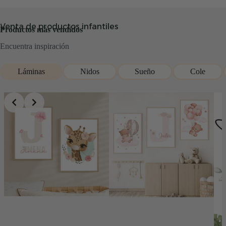
Venta de productos infantiles
Productos más vendidos
Encuentra inspiración
Láminas
Nidos
Sueño
Cole