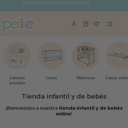
Saltar
Bienvenidos a nuestro mundo infantil
al
contenido
Carro
de
compra
Láminas
Cunas
Minicunas
Camas infant
infantiles
Tienda infantil y de bebés
¡Bienvenidos a nuestra
tienda infantil y de bebés
online
!