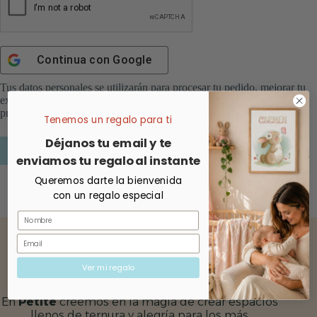
Continua con
Google
Tus datos personales se utilizarán para procesar tu pedido, mejorar tu
experiencia en esta web, gestionar el acceso a tu cuenta y otros
propósitos descritos en nuestra
política de privacidad
.
Tenemos un regalo para ti
Déjanos tu email y te
Registrarse
enviamos tu regalo al instante
Queremos darte la bienvenida
con un regalo especial
Nombre
Email
Ver mi regalo
En
Petite
creemos en la magia de crear espacios
llenos de ternura y alegría para los más