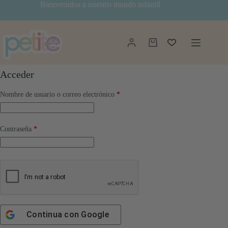
Saltar
Bienvenidos a nuestro mundo infantil
al
contenido
Mi cuenta
Carro
de
compra
Acceder
Obligatorio
Nombre de usuario o correo electrónico
*
Obligatorio
Contraseña
*
Continua con
Google