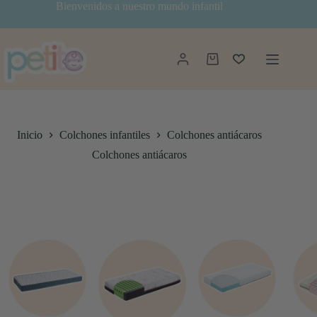
Saltar
Bienvenidos a nuestro mundo infantil
al
contenido
Carro
de
compra
Inicio
Colchones infantiles
Colchones antiácaros
Colchones antiácaros