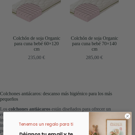
Colchón de soja Organic
Colchón de soja Organic
para cuna bebé 60×120
para cuna bebé 70×140
cm
cm
235,00
€
285,00
€
Colchones antiácaros: descanso más higiénico para los más
pequeños
Los
colchones antiácaros
están diseñados para ofrecer un
entorno de descanso más higiénico y saludable, especialmente
importante en los primeros años de vida. Este tipo de colchón
Tenemos un regalo para ti
incorpora materiales y tratamientos que ayudan a reducir la
presencia de ácaros, favoreciendo un espacio más limpio
Déjanos tu email y te