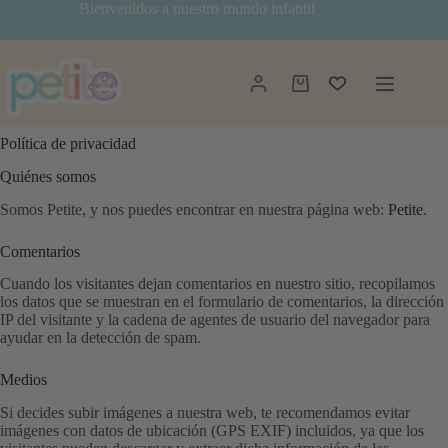
Saltar
Bienvenidos a nuestro mundo infantil
al
contenido
Política de privacidad
Carro
de
compra
Política de privacidad
Quiénes somos
Somos Petite, y nos puedes encontrar en nuestra página web:
Petite
.
Comentarios
Cuando los visitantes dejan comentarios en nuestro sitio, recopilamos
los datos que se muestran en el formulario de comentarios, la dirección
IP del visitante y la cadena de agentes de usuario del navegador para
ayudar en la detección de spam.
Medios
Si decides subir imágenes a nuestra web, te recomendamos evitar
imágenes con datos de ubicación (GPS EXIF) incluidos, ya que los