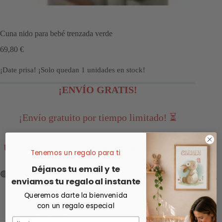
Cuna nido para bebé trenzada verde
69,80
€
¡Date prisa! ¡Solo quedan
1
unidades en stock!
¡ENVÍO GRATIS!
¡Envío gratuito por tiempo limitado! ⏳
Un detalle más para acompañarte en esta etapa
Tenemos un regalo para ti
Déjanos tu email y te
🟢 PLAZO DE ENTREGA: 1-4 días hábiles
enviamos tu regalo al instante
Queremos darte la bienvenida
85 x 62
con un regalo especial
100% algodón
Memory Foam
Nombre