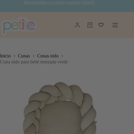
Saltar
Bienvenidos a nuestro mundo infantil
al
contenido
Carro
de
compra
Inicio
Cunas
Cunas nido
Cuna nido para bebé trenzada verde