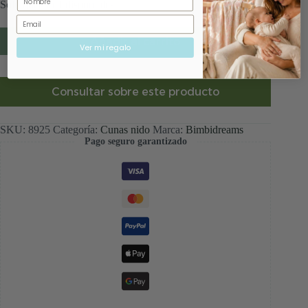
Solo quedan 1 disponibles
Email
Añadir al carrito
Ver mi regalo
Consultar sobre este producto
SKU:
8925
Categoría:
Cunas nido
Marca:
Bimbidreams
Pago seguro garantizado