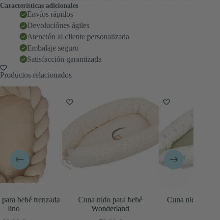
Características adicionales
Envíos rápidos
Devoluciónes ágiles
Atención al cliente personalizada
Embalaje seguro
Satisfacción garantizada
Productos relacionados
a
Cuna nido para bebé
Cuna nido para bebé Trex
Cuna
Wonderland
79,80
€