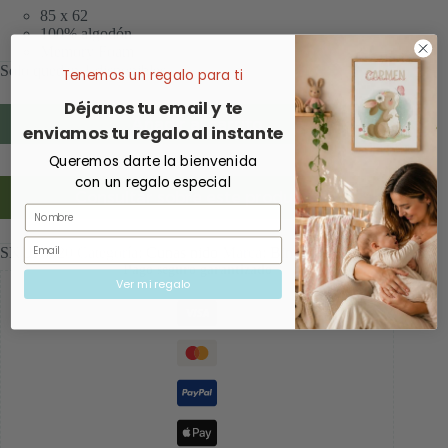
85 x 62
100% algodón
Memory Foam
Solo quedan 1 disponibles
Tenemos un regalo para ti
Déjanos tu email y te
Añadir al carrito
enviamos tu regalo al instante
Queremos darte la bienvenida
con un regalo especial
Consultar sobre este producto
Nombre
Email
SKU:
8920
Categoría:
Cunas nido
Marca:
Bimbidreams
Pago seguro garantizado
Ver mi regalo