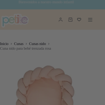
Saltar
Bienvenidos a nuestro mundo infantil
al
contenido
Carro
de
compra
Inicio
Cunas
Cunas nido
Cuna nido para bebé trenzada rosa