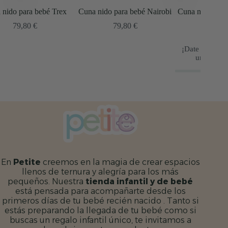
Cuna nido para bebé Nairobi
Cuna nido para bebé trenzada
Cuna
lino
79,80
€
69,80
€
¡Date prisa! ¡Solo quedan
1
unidades en stock!
En
Petite
creemos en la magia de crear espacios
llenos de ternura y alegría para los más
pequeños. Nuestra
tienda infantil y de bebé
está pensada para acompañarte desde los
primeros días de tu bebé recién nacido . Tanto si
estás preparando la llegada de tu bebé como si
buscas un regalo infantil único, te invitamos a