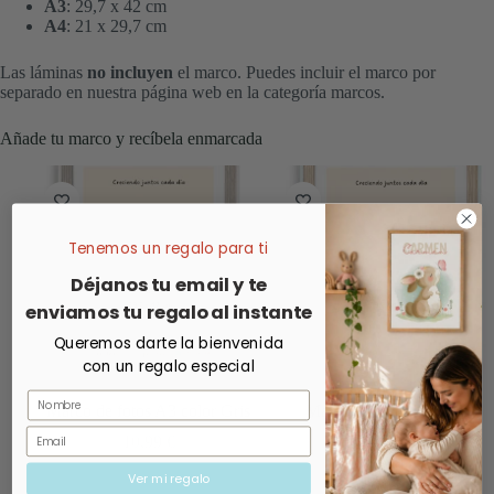
A3
: 29,7 x 42 cm
A4
: 21 x 29,7 cm
Las láminas
no incluyen
el marco. Puedes incluir el marco por
separado en nuestra página web en la categoría marcos.
Añade tu marco y recíbela enmarcada
Tenemos un regalo para ti
Déjanos tu email y te
enviamos tu regalo al instante
Queremos darte la bienvenida
con un regalo especial
Nombre
Marco de fotos A3 color Gris
Marco de fotos A3 color
Roble
Email
10,99
€
10,99
€
Ver mi regalo