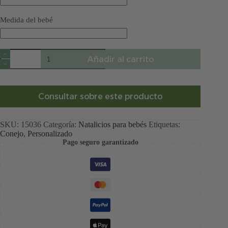
Medida del bebé
Natalicio
Añadir al carrito
personalizado
pequeño
conejito
volador
cantidad
Consultar sobre este producto
SKU:
15036
Categoría:
Natalicios para bebés
Etiquetas:
Conejo
,
Personalizado
Pago seguro garantizado