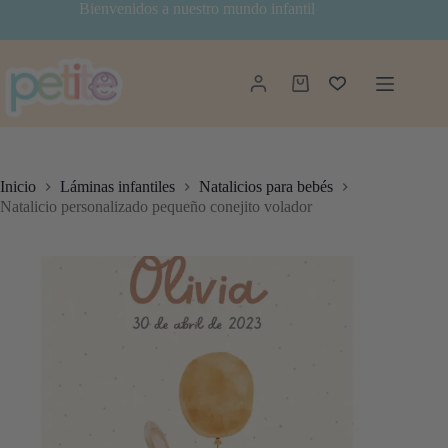
Saltar
Bienvenidos a nuestro mundo infantil
al
contenido
Carro
de
compra
Inicio
Láminas infantiles
Natalicios para bebés
Natalicio personalizado pequeño conejito volador