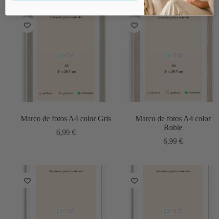
Marco de fotos A4 color Gris
Marco de fotos A4 color
Roble
6,99
€
6,99
€