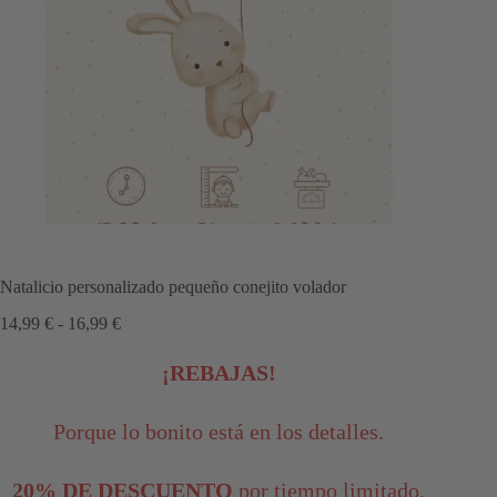
Natalicio personalizado pequeño conejito volador
Rango
14,99
€
-
16,99
€
de
precios:
¡REBAJAS!
desde
14,99 €
hasta
Porque lo bonito está en los detalles.
16,99 €
20% DE DESCUENTO
por tiempo limitado.