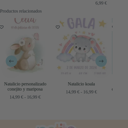
6,99
€
Productos relacionados
o
Natalicio koala
Natalicio personalizado
conejito en saquito con rayas
Rango
14,99
€
-
16,99
€
ngo
de
Rango
14,99
€
-
16,99
€
precios:
de
cios:
desde
precios:
sde
14,99 €
desde
,99 €
hasta
14,99 €
ta
16,99 €
hasta
,99 €
16,99 €