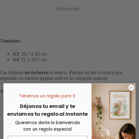
Información
Tamaños:
A3
: 29,7 x 42 cm
A4
: 21 x 29,7 cm
Las láminas
no incluyen
el marco. Puedes incluir el marco por
separado en nuestra página web en la categoría marcos.
Añade tu marco y recíbela enmarcada
Tenemos un regalo para ti
Déjanos tu email y te
enviamos tu regalo al instante
Queremos darte la bienvenida
con un regalo especial
Nombre