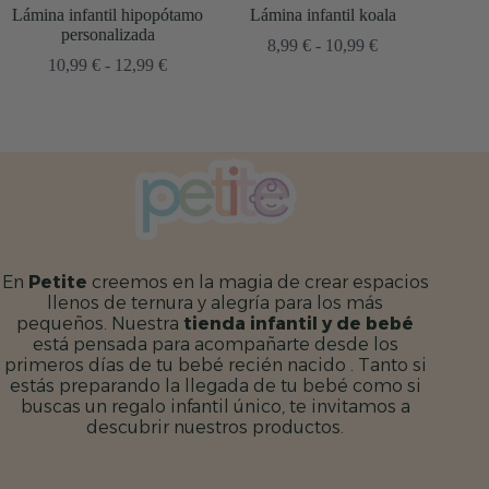
tamo
Lámina infantil koala
Lámina infantil mono bebé
L
Rango
Rango
8,99
€
-
10,99
€
8,99
€
-
10,99
€
ango
de
de
e
precios:
precios:
recios:
desde
desde
esde
8,99 €
8,99 €
0,99 €
hasta
hasta
asta
10,99 €
10,99 €
2,99 €
En
Petite
creemos en la magia de crear espacios
llenos de ternura y alegría para los más
pequeños. Nuestra
tienda infantil y de bebé
está pensada para acompañarte desde los
primeros días de tu bebé recién nacido . Tanto si
estás preparando la llegada de tu bebé como si
buscas un regalo infantil único, te invitamos a
descubrir nuestros productos.