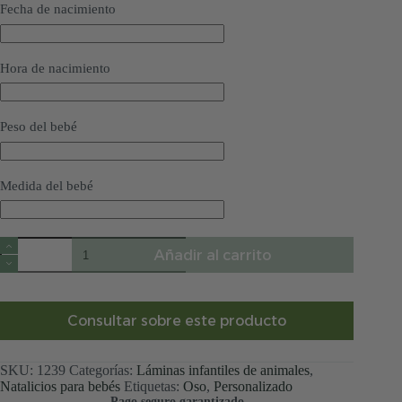
Fecha de nacimiento
Hora de nacimiento
Peso del bebé
Medida del bebé
Natalicio
Añadir al carrito
bebé
osito
azul
cantidad
Consultar sobre este producto
SKU:
1239
Categorías:
Láminas infantiles de animales
,
Natalicios para bebés
Etiquetas:
Oso
,
Personalizado
Pago seguro garantizado