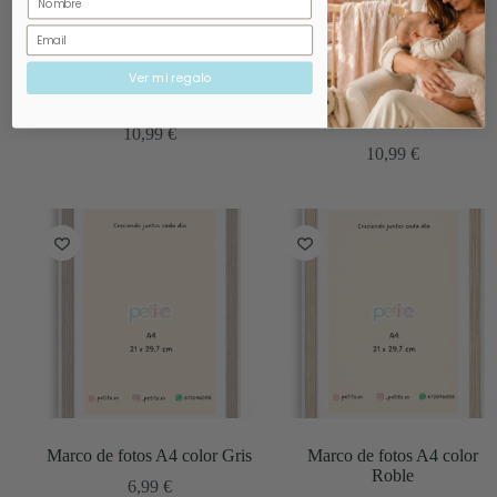
Email
Ver mi regalo
Marco de fotos A3 color Gris
Marco de fotos A3 color
Roble
10,99
€
10,99
€
Marco de fotos A4 color Gris
Marco de fotos A4 color
Roble
6,99
€