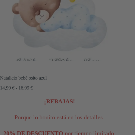
Natalicio bebé osito azul
Rango
14,99
€
-
16,99
€
de
precios:
¡REBAJAS!
desde
14,99 €
hasta
Porque lo bonito está en los detalles.
16,99 €
20% DE DESCUENTO
por tiempo limitado.