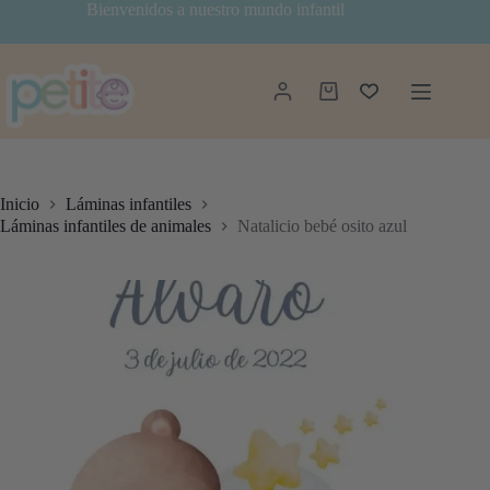
Saltar
Bienvenidos a nuestro mundo infantil
al
contenido
Carro
de
compra
Inicio
Láminas infantiles
Láminas infantiles de animales
Natalicio bebé osito azul