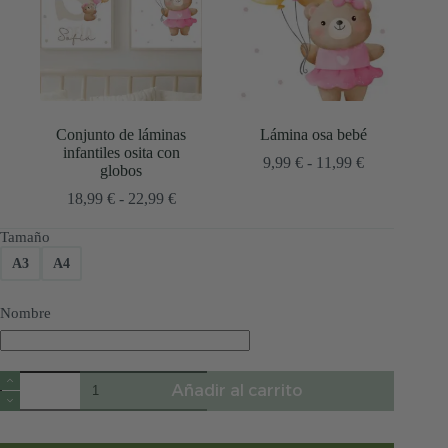
Conjunto de láminas
Lámina osa bebé
infantiles osita con
Rango
9,99
€
-
11,99
€
globos
de
Rango
precios:
18,99
€
-
22,99
€
de
desde
precios:
9,99 €
Tamaño
desde
hasta
A3
A4
18,99 €
11,99 €
hasta
22,99 €
Nombre
Lámina
Añadir al carrito
personalizada
inicial
con
nombre