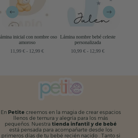
 oso
Lámina nombre bebé celeste
Lámina nombre bebé azul
Lá
personalizada
personalizada
ngo
Rango
Rango
10,99
€
-
12,99
€
10,99
€
-
12,99
€
de
de
cios:
precios:
precios:
sde
desde
desde
99 €
10,99 €
10,99 €
ta
hasta
hasta
,99 €
12,99 €
12,99 €
En
Petite
creemos en la magia de crear espacios
llenos de ternura y alegría para los más
pequeños. Nuestra
tienda infantil y de bebé
está pensada para acompañarte desde los
primeros días de tu bebé recién nacido . Tanto si