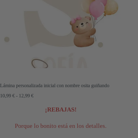
Lámina personalizada inicial con nombre osita guiñando
Rango
10,99
€
-
12,99
€
de
precios:
¡REBAJAS!
desde
10,99 €
hasta
Porque lo bonito está en los detalles.
12,99 €