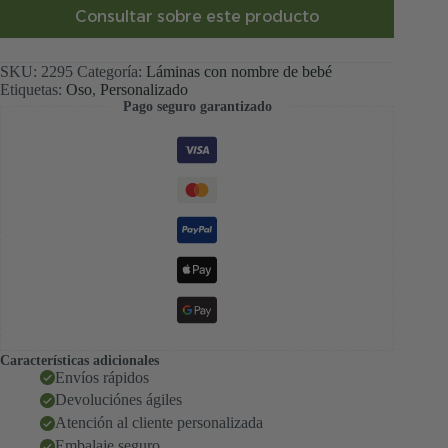
osita
Consultar sobre este producto
guiñando
cantidad
SKU:
2295
Categoría:
Láminas con nombre de bebé
Etiquetas:
Oso
,
Personalizado
Pago seguro garantizado
Características adicionales
Envíos rápidos
Devoluciónes ágiles
Atención al cliente personalizada
Embalaje seguro