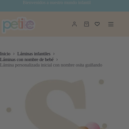
Saltar
Bienvenidos a nuestro mundo infantil
al
contenido
Carro
de
compra
Inicio
Láminas infantiles
Láminas con nombre de bebé
Lámina personalizada inicial con nombre osita guiñando