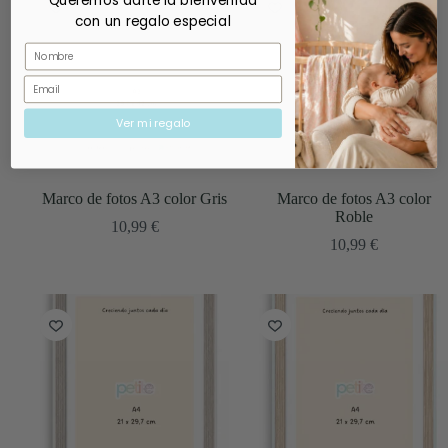
Queremos darte la bienvenida
con un regalo especial
Nombre
Email
Ver mi regalo
Marco de fotos A3 color Gris
Marco de fotos A3 color
Roble
10,99
€
10,99
€