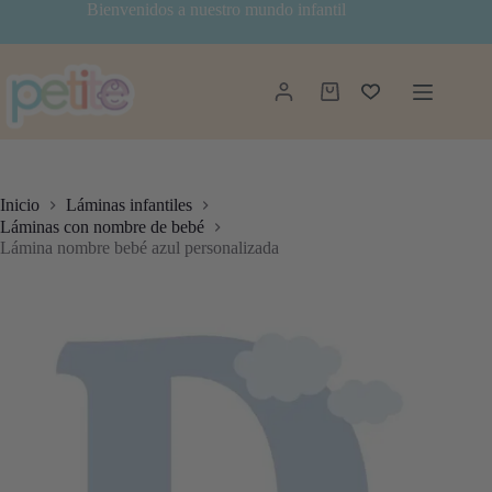
Saltar
Bienvenidos a nuestro mundo infantil
al
contenido
Carro
de
compra
Inicio
Láminas infantiles
Láminas con nombre de bebé
Lámina nombre bebé azul personalizada