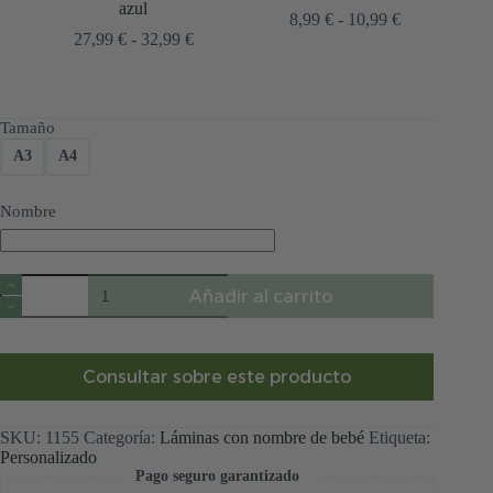
azul
Rango
8,99
€
-
10,99
€
Rango
de
27,99
€
-
32,99
€
de
precios:
precios:
desde
desde
8,99 €
27,99 €
hasta
Tamaño
hasta
10,99 €
32,99 €
A3
A4
Nombre
Lámina
Añadir al carrito
nombre
bebé
azul
personalizada
cantidad
Consultar sobre este producto
SKU:
1155
Categoría:
Láminas con nombre de bebé
Etiqueta:
Personalizado
Pago seguro garantizado