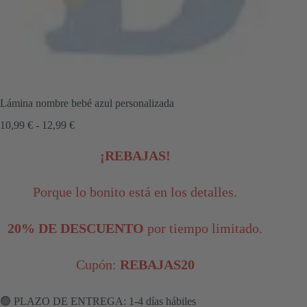
Lámina nombre bebé azul personalizada
Rango
10,99
€
-
12,99
€
de
precios:
¡REBAJAS!
desde
10,99 €
hasta
Porque lo bonito está en los detalles.
12,99 €
20% DE DESCUENTO
por tiempo limitado.
Cupón:
REBAJAS20
🟢 PLAZO DE ENTREGA: 1-4 días hábiles