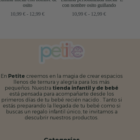
con nombre osito guiñando
Rango
10,99
€
-
12,99
€
go
Rango
de
10,99
€
-
12,99
€
de
precios:
ios:
precios:
desde
de
desde
10,99 €
9 €
10,99 €
hasta
a
hasta
12,99 €
9 €
12,99 €
En
Petite
creemos en la magia de crear espacios
llenos de ternura y alegría para los más
pequeños. Nuestra
tienda infantil y de bebé
está pensada para acompañarte desde los
primeros días de tu bebé recién nacido . Tanto si
estás preparando la llegada de tu bebé como si
buscas un regalo infantil único, te invitamos a
descubrir nuestros productos.