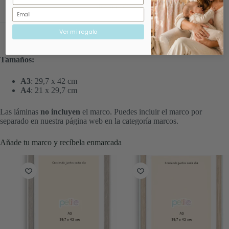
Información
Email
Ver mi regalo
Tamaños:
A3
: 29,7 x 42 cm
A4
: 21 x 29,7 cm
Las láminas
no incluyen
el marco. Puedes incluir el marco por
separado en nuestra página web en la categoría marcos.
Añade tu marco y recíbela enmarcada