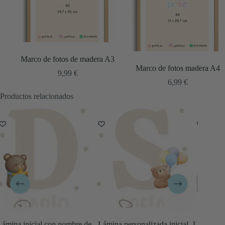
Marco de fotos de madera A3
Marco de fotos madera A4
9,99
€
6,99
€
Productos relacionados
de
Lámina personalizada inicial
Láminas iniciales bebé elefante
Lámi