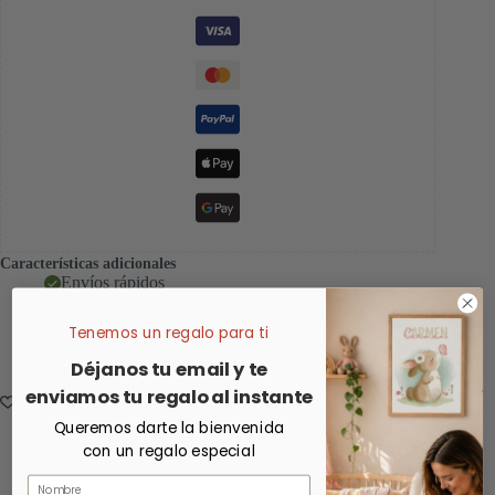
Características adicionales
Envíos rápidos
Devoluciónes ágiles
Tenemos un regalo para ti
Atención al cliente personalizada
Embalaje seguro
Déjanos tu email y te
Satisfacción garantizada
enviamos tu regalo al instante
Queremos darte la bienvenida
con un regalo especial
Nombre