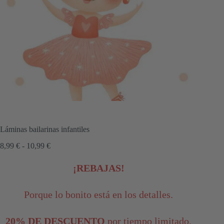
Láminas bailarinas infantiles
Rango
8,99
€
-
10,99
€
de
precios:
¡REBAJAS!
desde
8,99 €
hasta
Porque lo bonito está en los detalles.
10,99 €
20% DE DESCUENTO
por tiempo limitado.