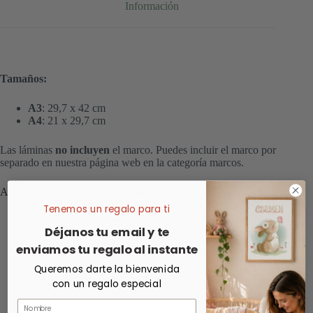
Información
Tamaños:
A3
: 29,7 x 42 cm
A4
: 21 x 29,7 cm
Las láminas
no incluyen
el marco. Puedes incluir el marco por
separado en nuestra página web en la categoría marcos.
Añade tu marco y recíbela enmarcada
Tenemos un regalo para ti
Déjanos tu email y te
enviamos tu regalo al instante
Queremos darte la bienvenida
con un regalo especial
Nombre