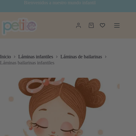
Saltar
Bienvenidos a nuestro mundo infantil
al
contenido
Carro
de
compra
Inicio
Láminas infantiles
Láminas de bailarinas
Láminas bailarinas infantiles