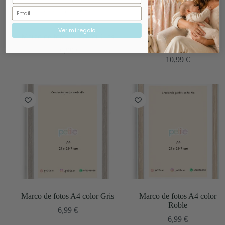
Email
Ver mi regalo
Marco de fotos A3 color Gris
Marco de fotos A3 color
Roble
10,99
€
10,99
€
Marco de fotos A4 color Gris
Marco de fotos A4 color
Roble
6,99
€
6,99
€