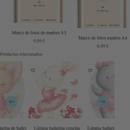
Marco de fotos de madera A3
Marco de fotos madera A4
9,99
€
6,99
€
Productos relacionados
Lámina bailarina conejita
Lámina bailarina hipopótamo
Lá