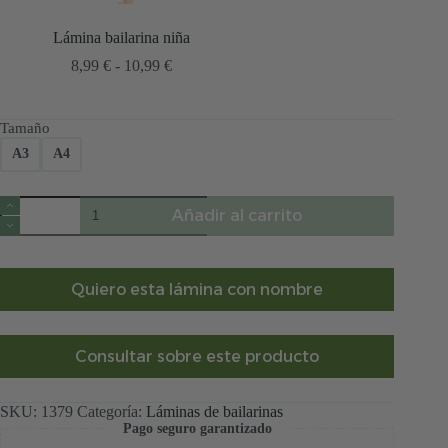
Lámina bailarina niña
Rango
8,99
€
-
10,99
€
de
precios:
desde
Tamaño
8,99 €
hasta
A3
A4
10,99 €
Láminas
Añadir al carrito
bailarinas
infantiles
cantidad
Quiero esta lámina con nombre
Consultar sobre este producto
SKU:
1379
Categoría:
Láminas de bailarinas
Pago seguro garantizado