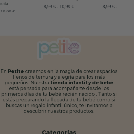
Rango
Rango
8,99
€
-
10,99
€
8,99
€
-
10,99
€
de
de
precios:
precios:
:
desde
desde
8,99 €
8,99 €
hasta
hasta
10,99 €
10,99 €
€
En
Petite
creemos en la magia de crear espacios
llenos de ternura y alegría para los más
pequeños. Nuestra
tienda infantil y de bebé
está pensada para acompañarte desde los
primeros días de tu bebé recién nacido . Tanto si
estás preparando la llegada de tu bebé como si
buscas un regalo infantil único, te invitamos a
descubrir nuestros productos.
Categorías