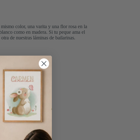
 mismo color, una varita y una flor rosa en la
r blanco como en madera. Si tu peque ama el
 otra de nuestras láminas de bailarinas.