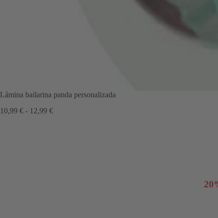
Lámina bailarina panda personalizada
Rango
10,99
€
-
12,99
€
de
precios:
desde
10,99 €
hasta
12,99 €
20