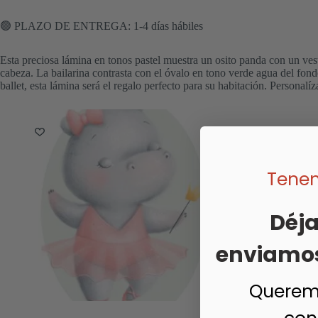
🟢 PLAZO DE ENTREGA: 1-4 días hábiles
Esta preciosa lámina en tonos pastel muestra un osito panda con un vesti
cabeza. La bailarina contrasta con el óvalo en tono verde agua del fo
ballet, esta lámina será el regalo perfecto para su habitación. Personal
Tenem
Déja
enviamos 
Queremo