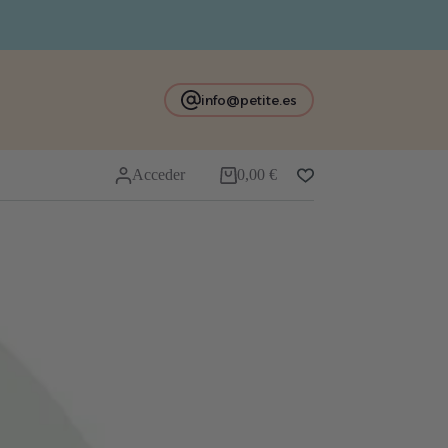
info@petite.es
Acceder
0,00
€
Carro
de
compra