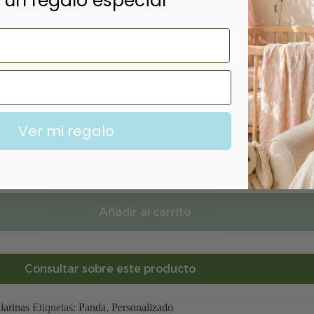
 un regalo especial
Ver mi regalo
Añadir al carrito
Consultar sobre este producto
larinas
Etiquetas:
Panda
,
Personalizado