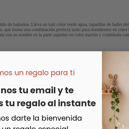
do de bailarina. Lleva un tutú color verde agua, zapatillas de ballet del
ndo, que forma una combinación perfecta tanto para dormitorios en colo
ízala con su nombre en la parte superior en color marrón y combínala con
os un regalo para ti
nos tu email y te
tu regalo al instante
s darte la bienvenida