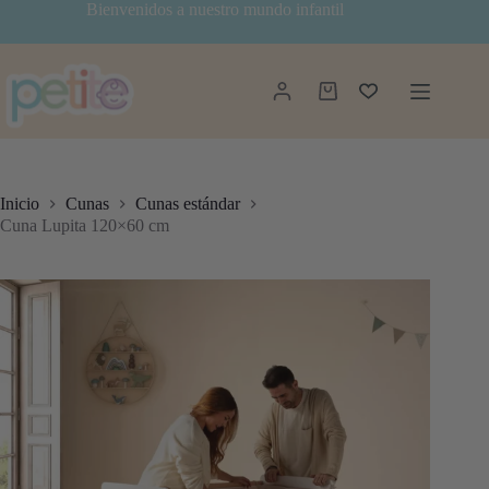
Saltar
Bienvenidos a nuestro mundo infantil
al
contenido
Carro
de
compra
Inicio
Cunas
Cunas estándar
Cuna Lupita 120×60 cm