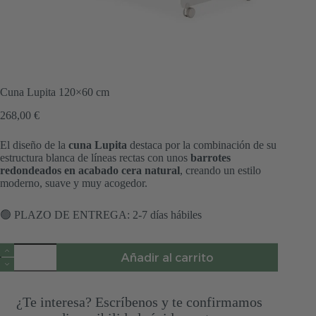
Cuna Lupita 120×60 cm
268,00
€
El diseño de la
cuna Lupita
destaca por la combinación de su
estructura blanca de líneas rectas con unos
barrotes
redondeados en acabado cera natural
, creando un estilo
moderno, suave y muy acogedor.
🟢 PLAZO DE ENTREGA: 2-7 días hábiles
Cuna
Añadir al carrito
Lupita
120x60
cm
cantidad
¿Te interesa? Escríbenos y te confirmamos