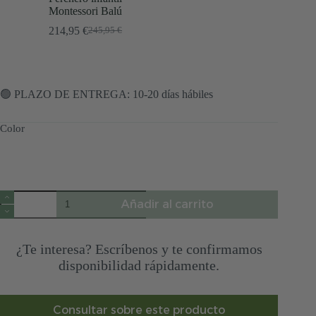
Montessori Balú
214,95
€
245,95
€
El
El
precio
precio
original
actual
era:
es:
245,95 €.
214,95 €.
🟢 PLAZO DE ENTREGA: 10-20 días hábiles
Color
Cuna
Añadir al carrito
Balú
cantidad
¿Te interesa? Escríbenos y te confirmamos
disponibilidad rápidamente.
Consultar sobre este producto