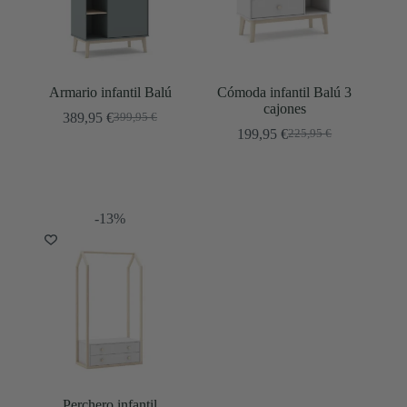
Armario infantil Balú
Cómoda infantil Balú 3
cajones
389,95
€
399,95
€
El
El
199,95
€
225,95
€
precio
precio
El
El
original
actual
precio
precio
era:
es:
original
actual
399,95 €.
389,95 €.
era:
es:
225,95 €.
199,95 €.
-13%
Perchero infantil