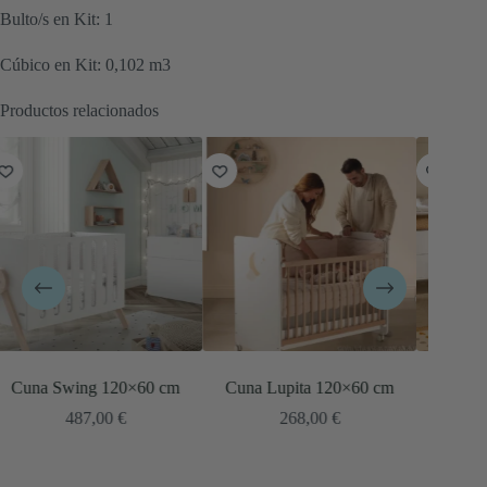
Bulto/s en Kit: 1
Cúbico en Kit: 0,102 m3
Productos relacionados
Cuna Lupita 120×60 cm
Cuna Trevi 120×60 cm
Cuna N
268,00
€
349,00
€