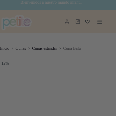
Saltar
Bienvenidos a nuestro mundo infantil
al
contenido
Carro
de
compra
Inicio
Cunas
Cunas estándar
Cuna Balú
-12%