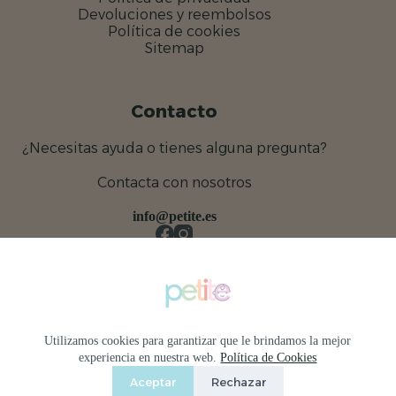
Devoluciones y reembolsos
Política de cookies
Sitemap
Contacto
¿Necesitas ayuda o tienes alguna pregunta?
Contacta con nosotros
info@petite.es
Utilizamos cookies para garantizar que le brindamos la mejor
experiencia en nuestra web.
Política de Cookies
Profesionales
Aceptar
Rechazar