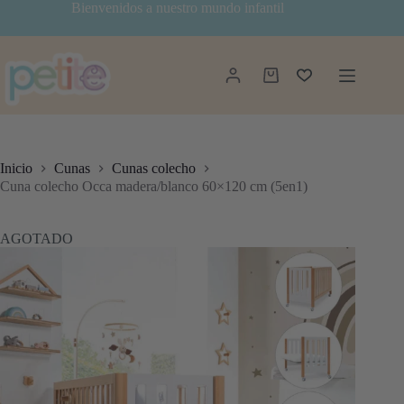
Saltar
Bienvenidos a nuestro mundo infantil
al
contenido
Carro
de
compra
Inicio
Cunas
Cunas colecho
Cuna colecho Occa madera/blanco 60×120 cm (5en1)
AGOTADO