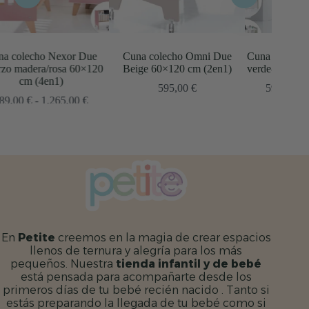
Cuna colecho Omni Due
Cuna colecho Omni Due Erba
Cuna
Beige 60×120 cm (2en1)
verde-oliva 60×120 cm (5en1)
blanc
Rango
595,00
€
595,00
€
-
1.175,00
€
go
de
67
precios:
ios:
desde
de
595,00 €
,00 €
hasta
a
1.175,00 €
5,00 €
En
Petite
creemos en la magia de crear espacios
llenos de ternura y alegría para los más
pequeños. Nuestra
tienda infantil y de bebé
está pensada para acompañarte desde los
primeros días de tu bebé recién nacido . Tanto si
estás preparando la llegada de tu bebé como si