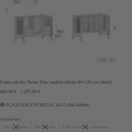
Cuna colecho Nexor Due madera/celeste 60×120 cm (4en1)
Rango
689,00
€
-
1.265,00
€
de
precios:
🟢 PLAZO DE ENTREGA: 10-15 días hábiles
desde
689,00 €
hasta
Accesorios:
1.265,00 €
Sin accesorios
Kit colecho
2 Kits (colecho y barrera)