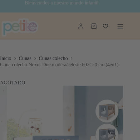
Saltar
Bienvenidos a nuestro mundo infantil
al
contenido
Carro
de
compra
Inicio
Cunas
Cunas colecho
Cuna colecho Nexor Due madera/celeste 60×120 cm (4en1)
AGOTADO