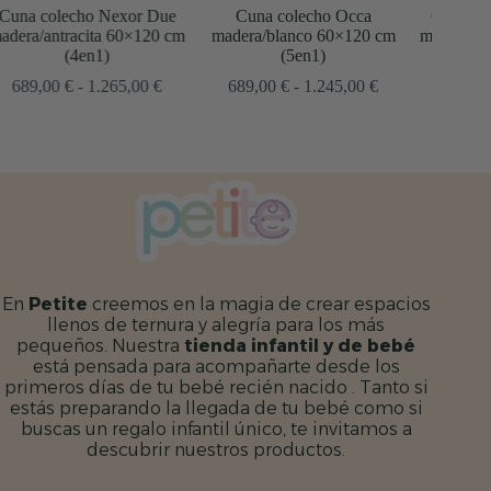
Cuna colecho Occa
Cuna colecho Nexor Due
Cu
madera/blanco 60×120 cm
madera/marengo 60×120 cm
made
(5en1)
(4en1)
go
Rango
Rango
689,00
€
-
1.245,00
€
689,00
€
-
1.265,00
€
de
de
ios:
precios:
precios:
de
desde
desde
00 €
689,00 €
689,00 €
a
hasta
hasta
5,00 €
1.245,00 €
1.265,00 €
En
Petite
creemos en la magia de crear espacios
llenos de ternura y alegría para los más
pequeños. Nuestra
tienda infantil y de bebé
está pensada para acompañarte desde los
primeros días de tu bebé recién nacido . Tanto si
estás preparando la llegada de tu bebé como si
buscas un regalo infantil único, te invitamos a
descubrir nuestros productos.