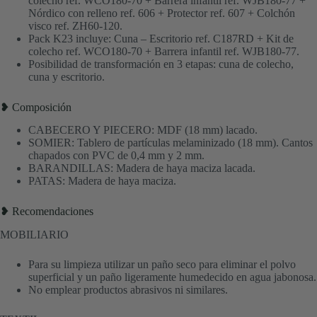
colecho ref. WCO180-70 + Barrera infantil ref. WJB180-77 +
Nórdico con relleno ref. 606 + Protector ref. 607 + Colchón
visco ref. ZH60-120.
Pack K23 incluye: Cuna – Escritorio ref. C187RD + Kit de
colecho ref. WCO180-70 + Barrera infantil ref. WJB180-77.
Posibilidad de transformación en 3 etapas: cuna de colecho,
cuna y escritorio.
❥ Composición
CABECERO Y PIECERO: MDF (18 mm) lacado.
SOMIER: Tablero de partículas melaminizado (18 mm). Cantos
chapados con PVC de 0,4 mm y 2 mm.
BARANDILLAS: Madera de haya maciza lacada.
PATAS: Madera de haya maciza.
❥ Recomendaciones
MOBILIARIO
Para su limpieza utilizar un paño seco para eliminar el polvo
superficial y un paño ligeramente humedecido en agua jabonosa.
No emplear productos abrasivos ni similares.