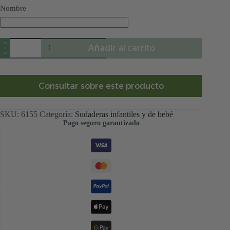
Nombre
Sudadera
Añadir al carrito
Infantil
Blanca
Bordada
Vichy
Rosa
Consultar sobre este producto
cantidad
SKU:
6155
Categoría:
Sudaderas infantiles y de bebé
Pago seguro garantizado