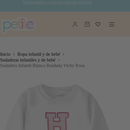
Saltar
Bienvenidos a nuestro mundo infantil
al
contenido
Carro
de
compra
Inicio
Ropa infantil y de bebé
Sudaderas infantiles y de bebé
Sudadera Infantil Blanca Bordada Vichy Rosa