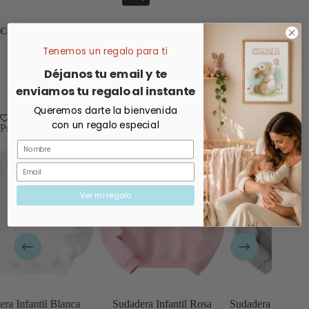
Características adicionales
Envíos rápidos
Tenemos un regalo para ti
Devoluciónes ágiles
Déjanos tu email y te
Atención al cliente personalizada
enviamos tu regalo al instante
Embalaje seguro
Satisfacción garantizada
Queremos darte la bienvenida
con un regalo especial
Productos relacionados
Nombre
Email
Ver mi regalo
anca
Sudadera Infantil Rosa
Sudadera Infantil Gris Bordada