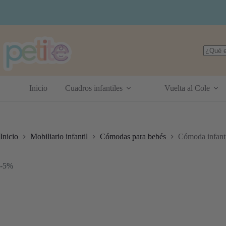
Saltar
al
contenido
Sin
resulta
Inicio
Cuadros infantiles
Vuelta al Cole
Inicio
Mobiliario infantil
Cómodas para bebés
Cómoda infanti
-5%