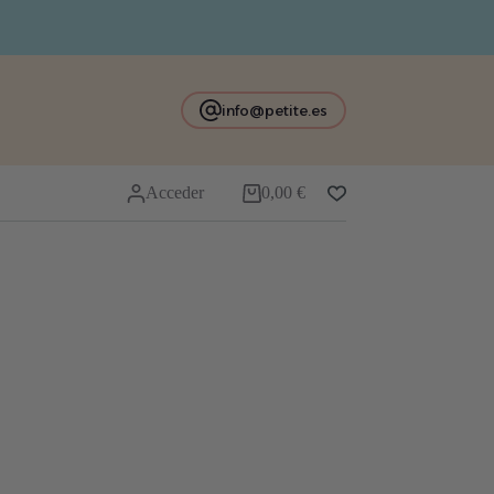
info@petite.es
Acceder
0,00
€
Carro
de
compra