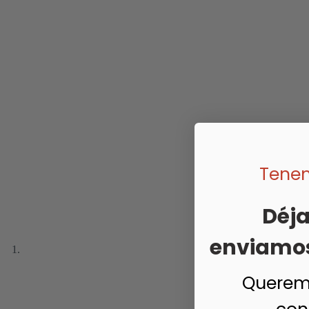
Tenem
Déja
enviamos 
Queremo