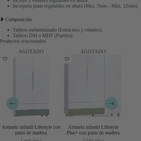
Incluye 2 estantes regulables en altura.
Incorpora patas regulables en altura (Min. 7mm – Máx. 12mm).
❥ Composición
Tablero melaminizado (Estructura y estantes).
Tablero DM o MDF (Puertas).
Productos relacionados
AGOTADO
Armario liso blanco con 2
le con
Armario infantil Lifestyle
cajones
A
Plus+ con patas de madera
576,00
€