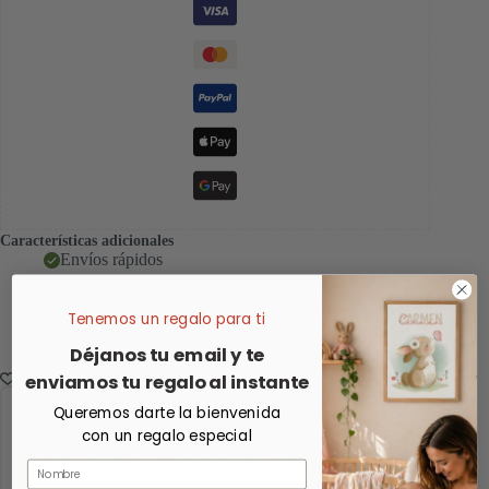
Características adicionales
Envíos rápidos
Devoluciónes ágiles
Atención al cliente personalizada
Tenemos un regalo para ti
Embalaje seguro
Déjanos tu email y te
Satisfacción garantizada
enviamos tu regalo al instante
Queremos darte la bienvenida
¡Este producto está actualmente agotado!
con un regalo especial
¡No hay problema! Ingrese su dirección de correo
Nombre
electrónico y le notificaremos de inmediato tan