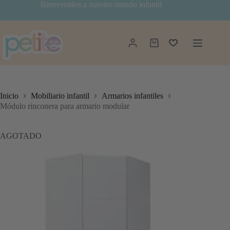
Saltar
Bienvenidos a nuestro mundo infantil
al
contenido
Carro
de
compra
Inicio
Mobiliario infantil
Armarios infantiles
Módulo rinconera para armario modular
AGOTADO