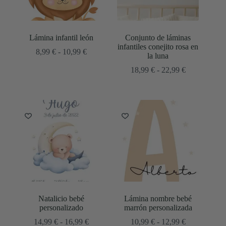
Lámina infantil león
Conjunto de láminas
infantiles conejito rosa en
Rango
8,99
€
-
10,99
€
la luna
de
precios:
Rango
18,99
€
-
22,99
€
desde
de
8,99 €
precios:
hasta
desde
10,99 €
18,99 €
hasta
22,99 €
Natalicio bebé
Lámina nombre bebé
personalizado
marrón personalizada
Rango
Rango
14,99
€
-
16,99
€
10,99
€
-
12,99
€