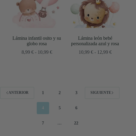
Lámina infantil osito y su
Lámina león bebé
globo rosa
personalizada azul y rosa
Rango
Rango
8,99
€
-
10,99
€
10,99
€
-
12,99
€
de
de
precios:
precios:
desde
desde
8,99 €
10,99 €
hasta
hasta
10,99 €
12,99 €
1
2
3
ANTERIOR
SIGUIENTE
4
5
6
7
…
22