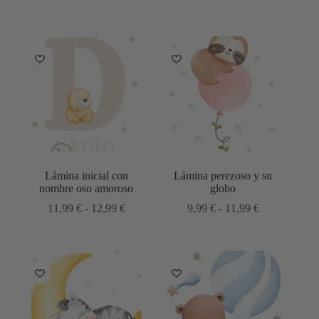
de
de
precios:
precios:
desde
desde
14,99 €
10,99 €
hasta
hasta
16,99 €
12,99 €
Lámina inicial con
Lámina perezoso y su
nombre oso amoroso
globo
Rango
Rango
11,99
€
-
12,99
€
9,99
€
-
11,99
€
de
de
precios:
precios:
desde
desde
11,99 €
9,99 €
hasta
hasta
12,99 €
11,99 €