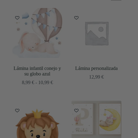
Lámina infantil conejo y
Lámina personalizada
su globo azul
12,99
€
Rango
8,99
€
-
10,99
€
de
precios:
desde
8,99 €
hasta
10,99 €