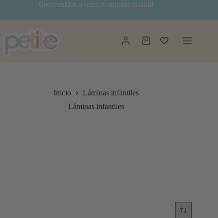
Saltar
Bienvenidos a nuestro mundo infantil
al
contenido
Carro
de
compra
Inicio
Láminas infantiles
Láminas infantiles