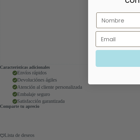
con
Nombre
Email
Características adicionales
Envíos rápidos
Devoluciónes ágiles
Atención al cliente personalizada
Embalaje seguro
Satisfacción garantizada
Comparte tu aprecio
Lista de deseos