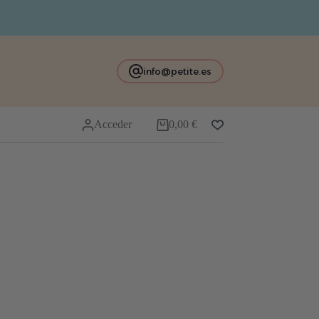
info@petite.es
Acceder
0,00
€
Carro
de
compra