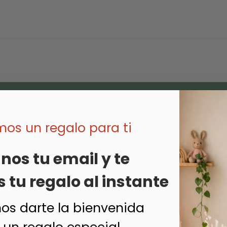
Añadir al carrito
os un regalo para ti
Quiero esta lámina con nombre
nos tu email y te
Consultar sobre este producto
tu regalo al instante
s darte la bienvenida
Pago seguro garantizado