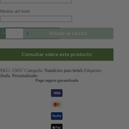
Medida del bebé
Natalicio
Añadir al carrito
personalizado
jirafa
aviadora
cantidad
Consultar sobre este producto
SKU:
15057
Categoría:
Natalicios para bebés
Etiquetas:
Jirafa
,
Personalizado
Pago seguro garantizado