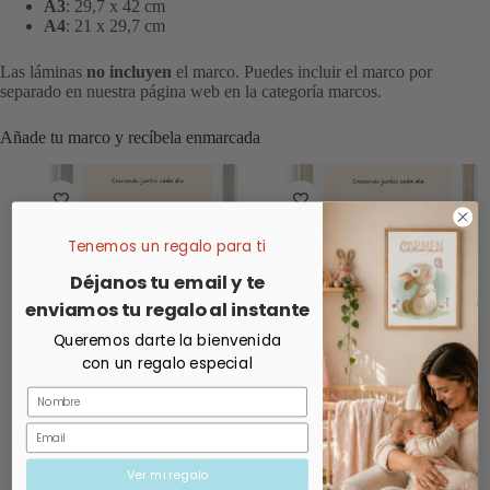
A3
: 29,7 x 42 cm
A4
: 21 x 29,7 cm
Las láminas
no incluyen
el marco. Puedes incluir el marco por
separado en nuestra página web en la categoría marcos.
Añade tu marco y recíbela enmarcada
Tenemos un regalo para ti
Déjanos tu email y te
enviamos tu regalo al instante
Queremos darte la bienvenida
con un regalo especial
Nombre
Marco de fotos A3 color Gris
Marco de fotos A3 color
Roble
Email
10,99
€
10,99
€
Ver mi regalo