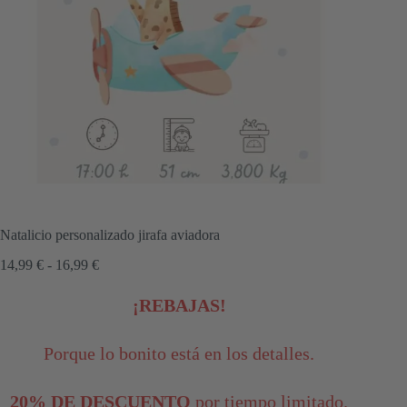
Natalicio personalizado jirafa aviadora
Rango
14,99
€
-
16,99
€
de
precios:
¡REBAJAS!
desde
14,99 €
hasta
Porque lo bonito está en los detalles.
16,99 €
20% DE DESCUENTO
por tiempo limitado.