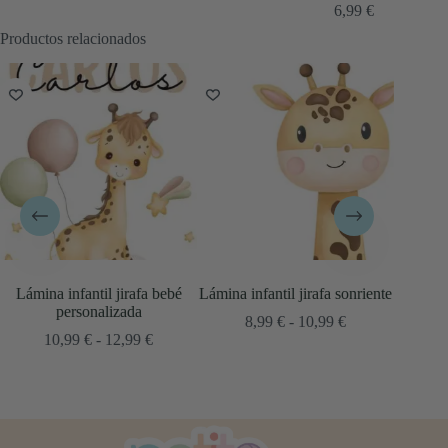
6,99
€
Productos relacionados
bebé
Lámina infantil jirafa sonriente
Láminas animales bebé jirafa
L
Rango
Rango
8,99
€
-
10,99
€
10,99
€
-
12,99
€
Rango
de
de
e
precios:
precios:
recios:
desde
desde
esde
8,99 €
10,99 €
0,99 €
hasta
hasta
asta
10,99 €
12,99 €
2,99 €