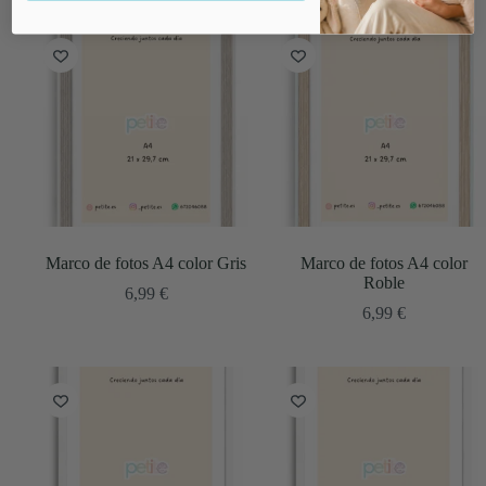
Marco de fotos A4 color Gris
Marco de fotos A4 color
Roble
6,99
€
6,99
€