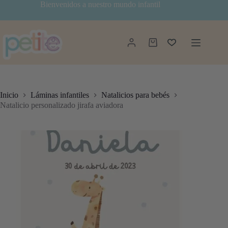
Saltar
Bienvenidos a nuestro mundo infantil
al
contenido
Carro
de
compra
Inicio
Láminas infantiles
Natalicios para bebés
Natalicio personalizado jirafa aviadora