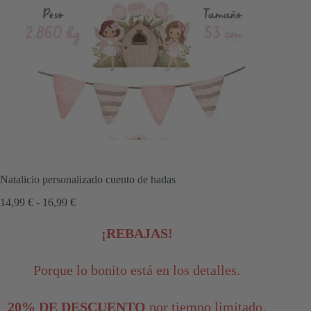
Natalicio personalizado cuento de hadas
Rango
14,99
€
-
16,99
€
de
precios:
¡REBAJAS!
desde
14,99 €
hasta
Porque lo bonito está en los detalles.
16,99 €
20% DE DESCUENTO
por tiempo limitado.