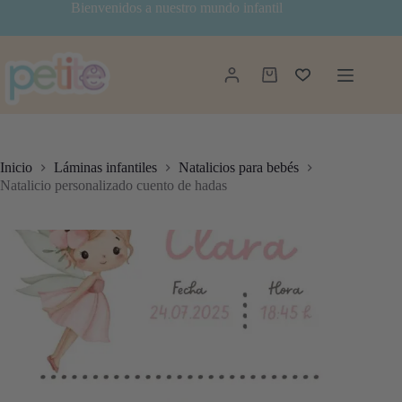
Saltar
Bienvenidos a nuestro mundo infantil
al
contenido
Carro
de
compra
Inicio
Láminas infantiles
Natalicios para bebés
Natalicio personalizado cuento de hadas