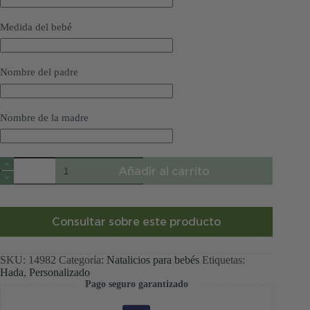
Medida del bebé
Nombre del padre
Nombre de la madre
Natalicio
Añadir al carrito
personalizado
cuento
de
hadas
cantidad
Consultar sobre este producto
SKU:
14982
Categoría:
Natalicios para bebés
Etiquetas:
Hada
,
Personalizado
Pago seguro garantizado