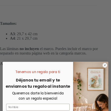
Tamaños:
A3
: 29,7 x 42 cm
A4
: 21 x 29,7 cm
Las láminas
no incluyen
el marco. Puedes incluir el marco por
separado en nuestra página web en la categoría marcos.
Añade tu marco y recíbela enmarcada
Tenemos un regalo para ti
Déjanos tu email y te
enviamos tu regalo al instante
Queremos darte la bienvenida
con un regalo especial
Nombre