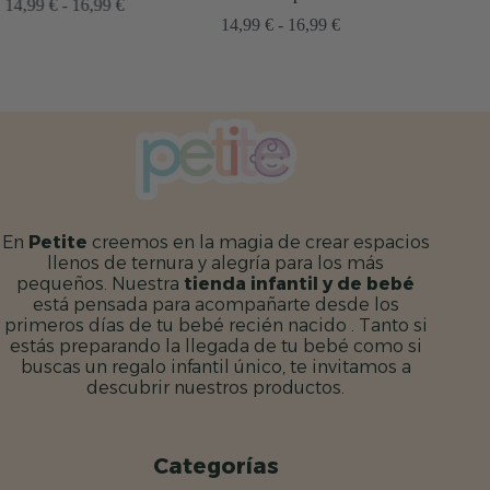
go
Rango
14,99
€
-
16,99
€
Rango
de
14,99
€
-
16,99
€
ios:
de
precios:
de
precios:
desde
9 €
desde
14,99 €
a
14,99 €
hasta
9 €
hasta
16,99 €
16,99 €
En
Petite
creemos en la magia de crear espacios
llenos de ternura y alegría para los más
pequeños. Nuestra
tienda infantil y de bebé
está pensada para acompañarte desde los
primeros días de tu bebé recién nacido . Tanto si
estás preparando la llegada de tu bebé como si
buscas un regalo infantil único, te invitamos a
descubrir nuestros productos.
Categorías