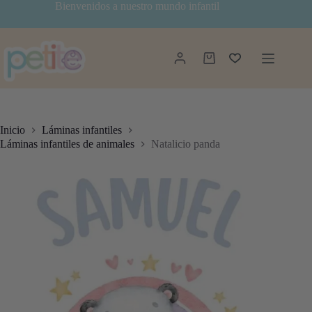
Saltar
Bienvenidos a nuestro mundo infantil
al
contenido
Carro
de
compra
Inicio
Láminas infantiles
Láminas infantiles de animales
Natalicio panda