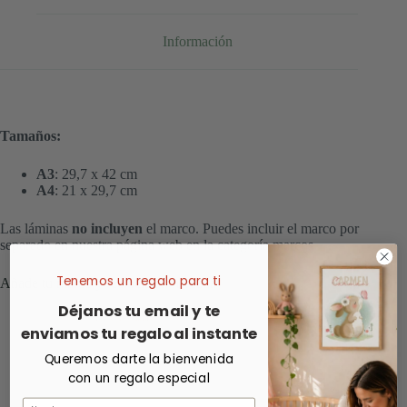
Información
Tamaños:
A3
: 29,7 x 42 cm
A4
: 21 x 29,7 cm
Las láminas
no incluyen
el marco. Puedes incluir el marco por
separado en nuestra página web en la categoría marcos.
Tenemos un regalo para ti
Añade tu marco y recíbela enmarcada
Déjanos tu email y te
enviamos tu regalo al instante
Queremos darte la bienvenida
con un regalo especial
Nombre