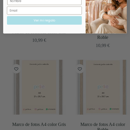
Email
Ver mi regalo
Marco de fotos A3 color Gris
Marco de fotos A3 color
Roble
10,99
€
10,99
€
Marco de fotos A4 color Gris
Marco de fotos A4 color
Roble