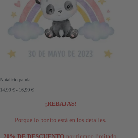
Natalicio panda
Rango
14,99
€
-
16,99
€
de
precios:
¡REBAJAS!
desde
14,99 €
hasta
Porque lo bonito está en los detalles.
16,99 €
20% DE DESCUENTO
por tiempo limitado.