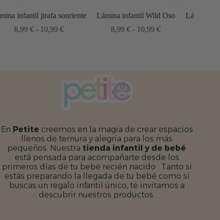
nte
Lámina infantil Wild Oso
Lámina infantil elefantito en la
Lámi
luna
o
Rango
8,99
€
-
10,99
€
de
Rango
8,99
€
-
10,99
€
os:
precios:
de
e
desde
precios:
€
8,99 €
desde
hasta
8,99 €
9 €
10,99 €
hasta
10,99 €
En
Petite
creemos en la magia de crear espacios
llenos de ternura y alegría para los más
pequeños. Nuestra
tienda infantil y de bebé
está pensada para acompañarte desde los
primeros días de tu bebé recién nacido . Tanto si
estás preparando la llegada de tu bebé como si
buscas un regalo infantil único, te invitamos a
descubrir nuestros productos.