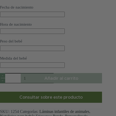
Fecha de nacimiento
Hora de nacimiento
Peso del bebé
Medida del bebé
Natalicio
Añadir al carrito
panda
cantidad
Consultar sobre este producto
SKU:
1254
Categorías:
Láminas infantiles de animales
,