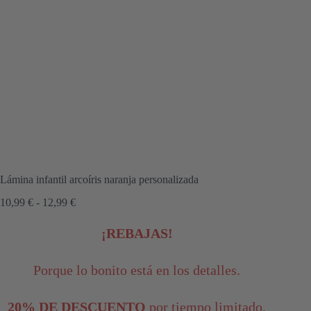
Lámina infantil arcoíris naranja personalizada
Rango
10,99
€
-
12,99
€
de
precios:
¡REBAJAS!
desde
10,99 €
hasta
Porque lo bonito está en los detalles.
12,99 €
20% DE DESCUENTO
por tiempo limitado.