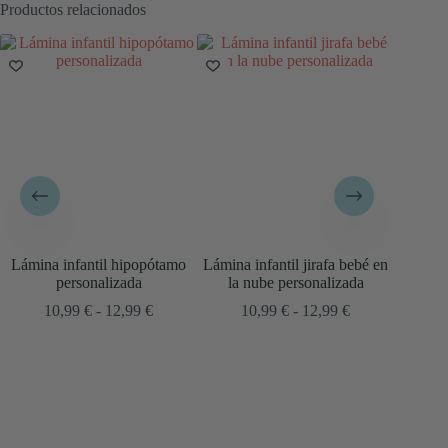
Productos relacionados
Lámina infantil hipopótamo
Lámina infantil jirafa bebé en
Lámin
personalizada
la nube personalizada
1
Rango
Rango
10,99
€
-
12,99
€
10,99
€
-
12,99
€
de
de
precios:
precios:
desde
desde
10,99 €
10,99 €
hasta
hasta
12,99 €
12,99 €