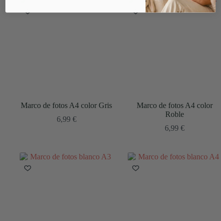
Marco de fotos A4 color Gris
Marco de fotos A4 color
Roble
6,99
€
6,99
€