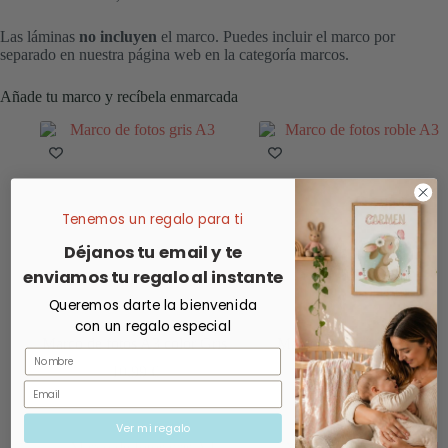
Las láminas
no incluyen
el marco. Puedes incluir el marco por
separado en nuestra página web en la categoría marcos.
Añade tu marco y recíbela enmarcada
Tenemos un regalo para ti
Déjanos tu email y te
enviamos tu regalo al instante
Queremos darte la bienvenida
con un regalo especial
Marco de fotos A3 color Gris
Marco de fotos A3 color
Nombre
Roble
10,99
€
Email
10,99
€
Ver mi regalo