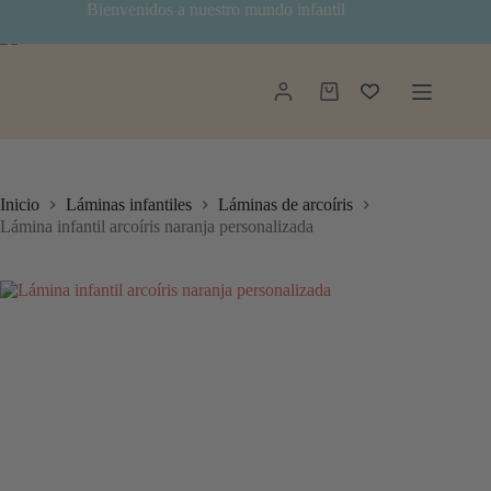
Saltar
Bienvenidos a nuestro mundo infantil
al
contenido
Carro
de
compra
Inicio
Láminas infantiles
Láminas de arcoíris
Lámina infantil arcoíris naranja personalizada