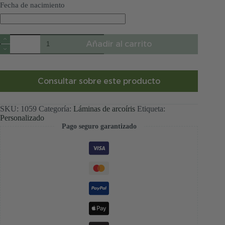
Fecha de nacimiento
Lámina
Añadir al carrito
infantil
arcoíris
naranja
personalizada
cantidad
Consultar sobre este producto
SKU:
1059
Categoría:
Láminas de arcoíris
Etiqueta:
Personalizado
Pago seguro garantizado