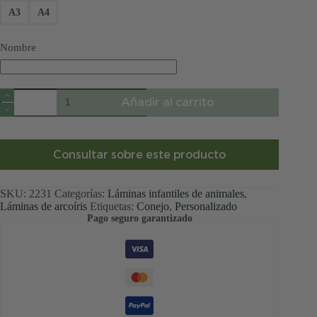
desde
A3
A4
8,99 €
hasta
10,99 €
Nombre
Lámina
Añadir al carrito
conejito
y
arcoíris
con
nombre
Consultar sobre este producto
cantidad
SKU:
2231
Categorías:
Láminas infantiles de animales
,
Láminas de arcoíris
Etiquetas:
Conejo
,
Personalizado
Pago seguro garantizado