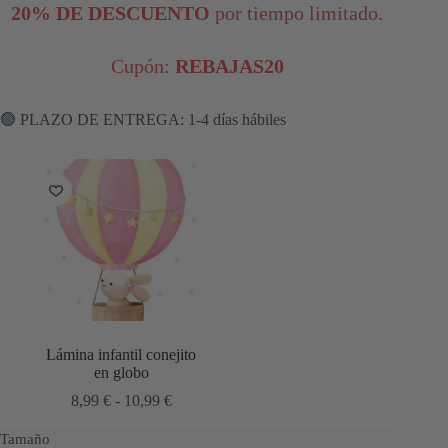
20% DE DESCUENTO
por tiempo limitado.
Cupón:
REBAJAS20
🟢 PLAZO DE ENTREGA: 1-4 días hábiles
Lámina infantil conejito
en globo
Rango
8,99
€
-
10,99
€
de
precios:
Tamaño