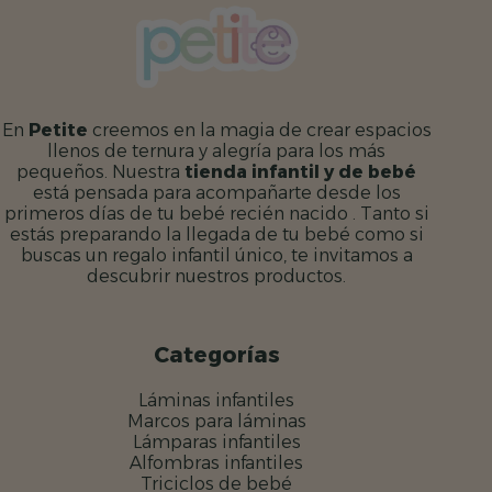
99 €
hasta
hasta
12,99 €
10,99 €
En
Petite
creemos en la magia de crear espacios
llenos de ternura y alegría para los más
pequeños. Nuestra
tienda infantil y de bebé
está pensada para acompañarte desde los
primeros días de tu bebé recién nacido . Tanto si
estás preparando la llegada de tu bebé como si
buscas un regalo infantil único, te invitamos a
descubrir nuestros productos.
Categorías
Láminas infantiles
Marcos para láminas
Lámparas infantiles
Alfombras infantiles
Triciclos de bebé