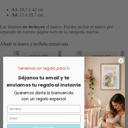
A3
: 29,7 x 42 cm
A4
: 21 x 29,7 cm
Las láminas
no incluyen
el marco. Puedes incluir el marco por
separado en nuestra página web en la categoría marcos.
Añade tu marco y recíbela enmarcada
Tenemos un regalo para ti
Déjanos tu email y te
enviamos tu regalo al instante
Queremos darte la bienvenida
con un regalo especial
Nombre
Marco de fotos A3 color Gris
Marco de fotos A3 color
Email
Roble
10,99
€
10,99
€
Ver mi regalo