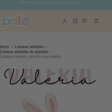
Saltar
Bienvenidos a nuestro mundo infantil
al
contenido
Carro
de
compra
Inicio
Láminas infantiles
Láminas infantiles de animales
Lámina conejito y arcoíris con nombre