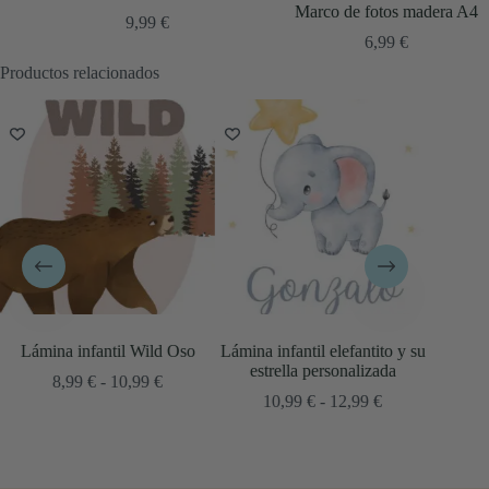
Marco de fotos madera A4
9,99
€
6,99
€
Productos relacionados
so
Lámina infantil elefantito y su
Lámina infantil elefantito en la
Lá
estrella personalizada
luna
ngo
Rango
Rango
10,99
€
-
12,99
€
8,99
€
-
10,99
€
cios:
de
de
sde
precios:
precios:
9 €
desde
desde
ta
10,99 €
8,99 €