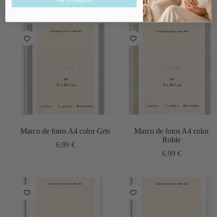
Marco de fotos A4 color Gris
Marco de fotos A4 color
Roble
6,99
€
6,99
€