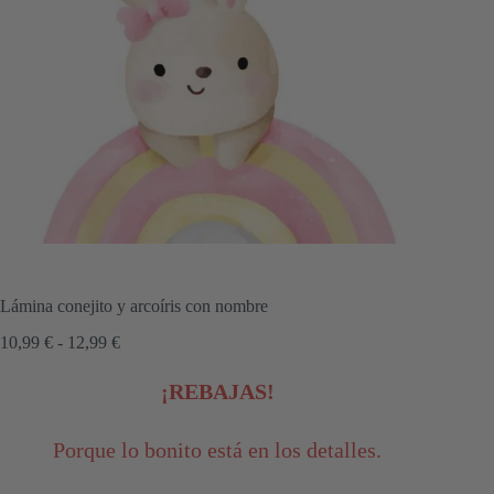
Lámina conejito y arcoíris con nombre
Rango
10,99
€
-
12,99
€
de
precios:
¡REBAJAS!
desde
10,99 €
hasta
Porque lo bonito está en los detalles.
12,99 €