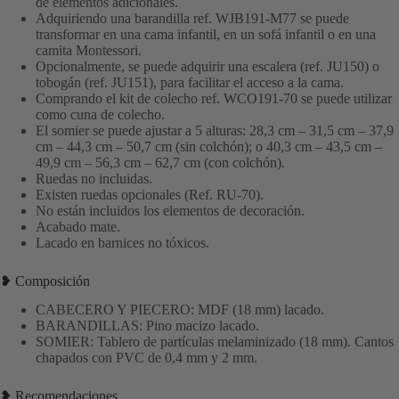
de elementos adicionales.
Adquiriendo una barandilla ref. WJB191-M77 se puede
transformar en una cama infantil, en un sofá infantil o en una
camita Montessori.
Opcionalmente, se puede adquirir una escalera (ref. JU150) o
tobogán (ref. JU151), para facilitar el acceso a la cama.
Comprando el kit de colecho ref. WCO191-70 se puede utilizar
como cuna de colecho.
El somier se puede ajustar a 5 alturas: 28,3 cm – 31,5 cm – 37,9
cm – 44,3 cm – 50,7 cm (sin colchón); o 40,3 cm – 43,5 cm –
49,9 cm – 56,3 cm – 62,7 cm (con colchón).
Ruedas no incluidas.
Existen ruedas opcionales (Ref. RU-70).
No están incluidos los elementos de decoración.
Acabado mate.
Lacado en barnices no tóxicos.
❥ Composición
CABECERO Y PIECERO: MDF (18 mm) lacado.
BARANDILLAS: Pino macizo lacado.
SOMIER: Tablero de partículas melaminizado (18 mm). Cantos
chapados con PVC de 0,4 mm y 2 mm.
❥ Recomendaciones