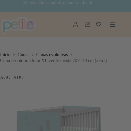
Saltar
Bienvenidos a nuestro mundo infantil
al
contenido
Carro
de
compra
Inicio
Cunas
Cunas evolutivas
Cuna-escritorio Omni XL verde-menta 70×140 cm (2en1)
AGOTADO