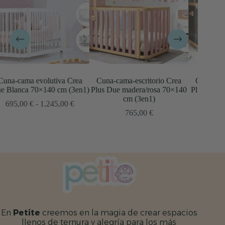
Cuna-cama-escritorio Crea
Cuna-cama-escritorio Crea
Cuna
)
Plus Due madera/rosa 70×140
Plus Due madera/gris 70×140
blanc
cm (3en1)
cm (3en1)
go
765,00
€
765,00
€
ios:
de
,00 €
a
45,00 €
En
Petite
creemos en la magia de crear espacios
llenos de ternura y alegría para los más