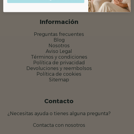
Regalos de bebé
Información
Preguntas frecuentes
Blog
Nosotros
Aviso Legal
Términos y condiciones
Política de privacidad
Devoluciones y reembolsos
Política de cookies
Sitemap
Contacto
¿Necesitas ayuda o tienes alguna pregunta?
Contacta con nosotros