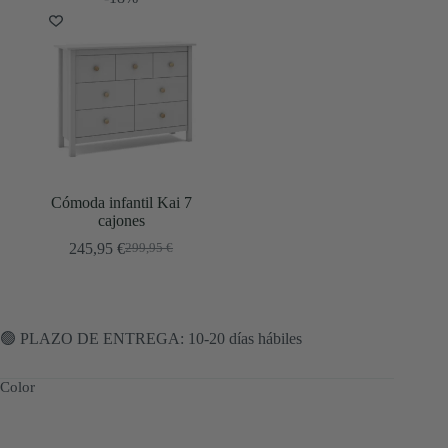
Cómoda infantil Kai 7
cajones
245,95
€
299,95
€
El
El
precio
precio
original
actual
era:
es:
299,95 €.
245,95 €.
🟢 PLAZO DE ENTREGA: 10-20 días hábiles
Color