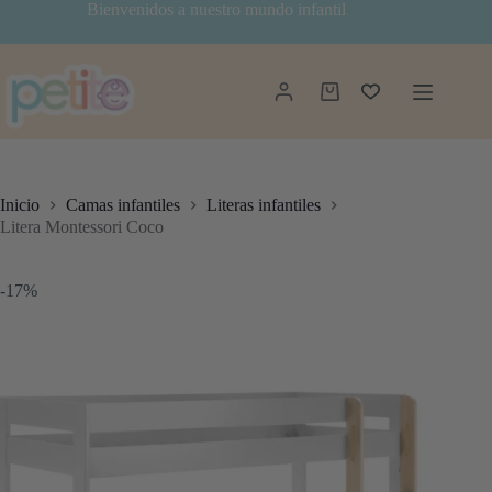
Saltar
Bienvenidos a nuestro mundo infantil
al
contenido
Carro
de
compra
Inicio
Camas infantiles
Literas infantiles
Litera Montessori Coco
-17%