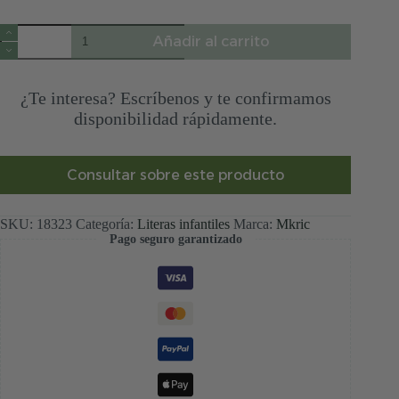
Litera
Añadir al carrito
Montessori
Coco
cantidad
¿Te interesa? Escríbenos y te confirmamos
disponibilidad rápidamente.
Consultar sobre este producto
SKU:
18323
Categoría:
Literas infantiles
Marca:
Mkric
Pago seguro garantizado