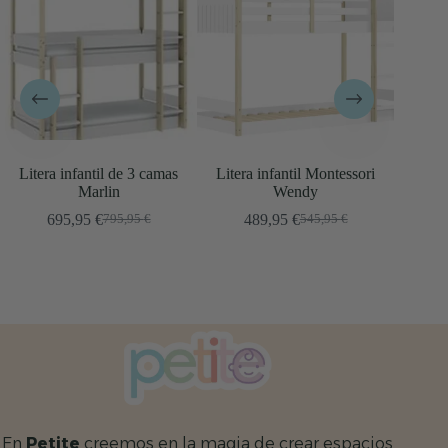
Litera infantil de 3 camas
Litera infantil Montessori
Marlin
Wendy
695,95
€
489,95
€
795,95
€
545,95
€
El
El
El
El
precio
precio
precio
precio
original
actual
original
actual
era:
es:
era:
es:
795,95 €.
695,95 €.
545,95 €.
489,95 €.
En
Petite
creemos en la magia de crear espacios