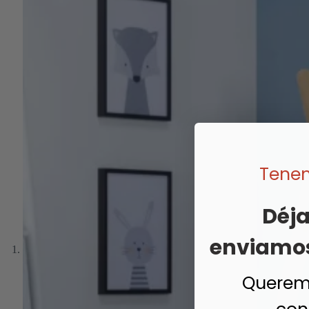
Tenem
Déja
enviamos 
Queremo