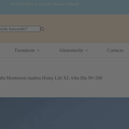
Bienvenidos a nuestro mundo infantil
dos
Dormitorio
Alimentación
Contacto
ña Montessori madera Homy Life XL Alba Blu 90×200