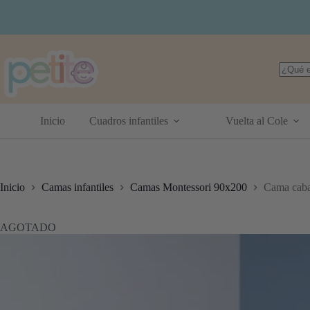
Saltar
al
contenido
Sin
resulta
Inicio
Cuadros infantiles
Vuelta al Cole
Inicio
Camas infantiles
Camas Montessori 90x200
Cama caba
AGOTADO