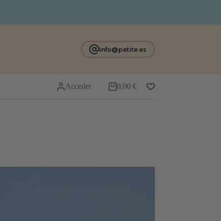
info@petite.es
Acceder
0,00
€
Carro
de
compra