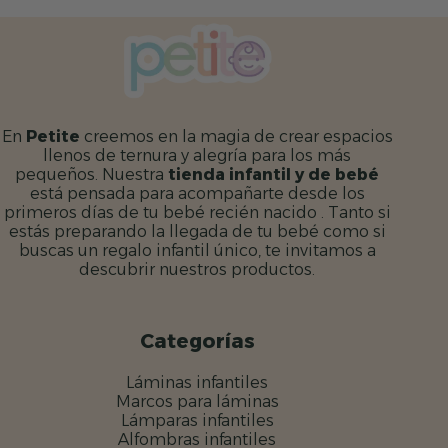
299,95 €.
249,95 €.
395,95 €.
349,95 €.
En
Petite
creemos en la magia de crear espacios
llenos de ternura y alegría para los más
pequeños. Nuestra
tienda infantil y de bebé
está pensada para acompañarte desde los
primeros días de tu bebé recién nacido . Tanto si
estás preparando la llegada de tu bebé como si
buscas un regalo infantil único, te invitamos a
descubrir nuestros productos.
Categorías
Láminas infantiles
Marcos para láminas
Lámparas infantiles
Alfombras infantiles