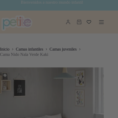
Saltar
Bienvenidos a nuestro mundo infantil
al
contenido
Carro
de
compra
Inicio
Camas infantiles
Camas juveniles
Cama Nido Nala Verde Kaki