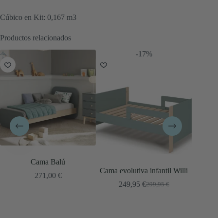
Cúbico en Kit: 0,167 m3
Productos relacionados
-17%
-12%
Cama evolutiva infantil Willi
Cama Nido infantil Buzz
249,95
€
349,95
€
299,95
€
395,95
€
El
El
El
El
precio
precio
precio
precio
original
actual
original
actual
era:
es:
era:
es: