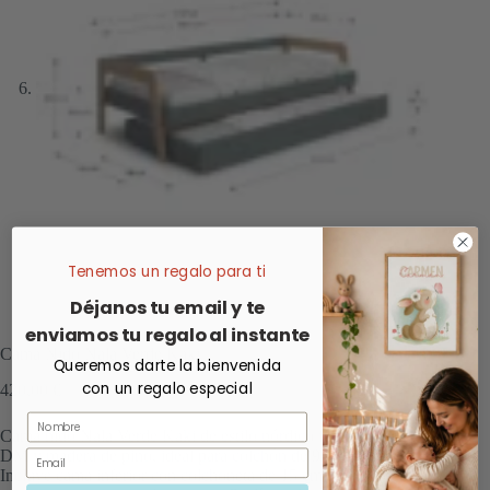
Tenemos un regalo para ti
Déjanos tu email y te
enviamos tu regalo al instante
Cama Nido Nala Verde Kaki
Queremos darte la bienvenida
con un regalo especial
420,00
€
Nombre
Cama nido Nala Verde Kaki de estilo nórdico fabricada en
DM y madera de pino, ideal para colchón de 90×190 cm.
Email
Incluye cama inferior con colchoneta de 15 cm de altura,