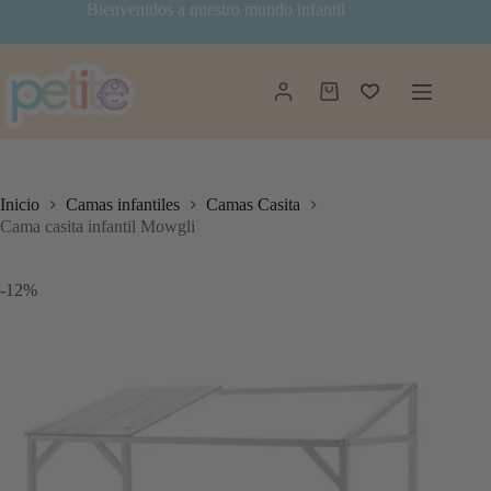
Saltar
Bienvenidos a nuestro mundo infantil
al
contenido
Carro
de
compra
Inicio
Camas infantiles
Camas Casita
Cama casita infantil Mowgli
-12%