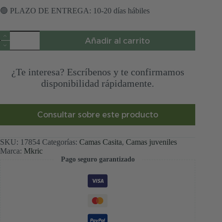
🟢 PLAZO DE ENTREGA: 10-20 días hábiles
Cama
Añadir al carrito
casita
infantil
Mowgli
cantidad
¿Te interesa? Escríbenos y te confirmamos
disponibilidad rápidamente.
Consultar sobre este producto
SKU:
17854
Categorías:
Camas Casita
,
Camas juveniles
Marca:
Mkric
Pago seguro garantizado