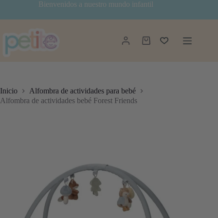
Saltar
Bienvenidos a nuestro mundo infantil
al
contenido
Carro
de
compra
Inicio
Alfombra de actividades para bebé
Alfombra de actividades bebé Forest Friends